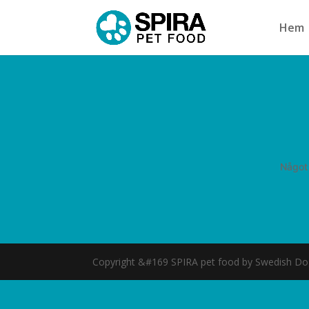
Hem
Något 
Copyright &#169 SPIRA pet food by Swedish D