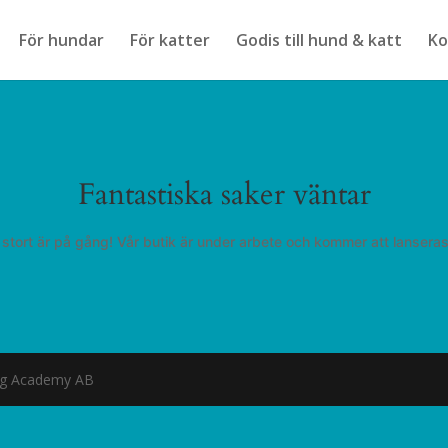
För hundar
För katter
Godis till hund & katt
Ko
Fantastiska saker väntar
stort är på gång! Vår butik är under arbete och kommer att lanseras
og Academy AB