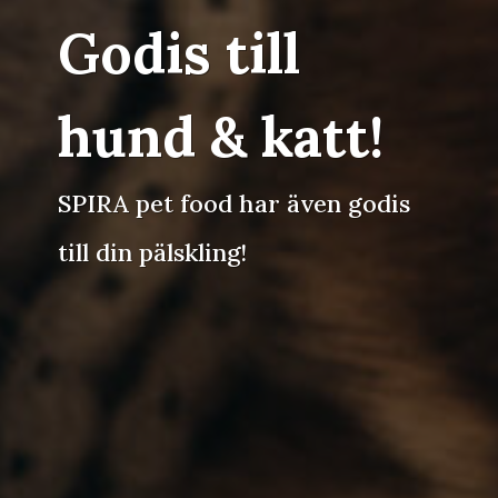
Godis till
hund & katt!
SPIRA pet food har även godis
till din pälskling!